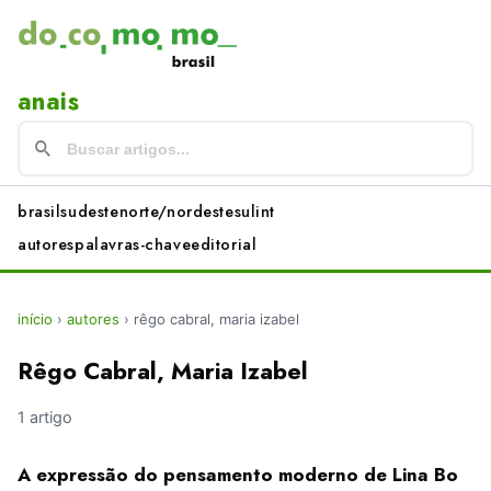
anais
brasil
sudeste
norte/nordeste
sul
int
autores
palavras-chave
editorial
início
›
autores
›
rêgo cabral, maria izabel
Rêgo Cabral, Maria Izabel
1 artigo
A expressão do pensamento moderno de Lina Bo