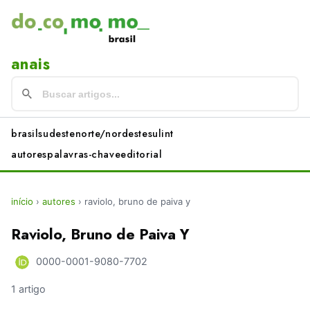
anais
brasil
sudeste
norte/nordeste
sul
int
autores
palavras-chave
editorial
início
›
autores
›
raviolo, bruno de paiva y
Raviolo, Bruno de Paiva Y
0000-0001-9080-7702
1 artigo