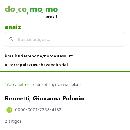
anais
brasil
sudeste
norte/nordeste
sul
int
autores
palavras-chave
editorial
início
›
autores
›
renzetti, giovanna polonio
Renzetti, Giovanna Polonio
0000-0001-7353-4132
2 artigos