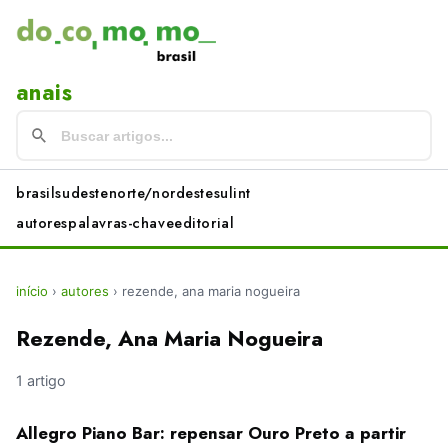
anais
brasil
sudeste
norte/nordeste
sul
int
autores
palavras-chave
editorial
início
›
autores
›
rezende, ana maria nogueira
Rezende, Ana Maria Nogueira
1 artigo
Allegro Piano Bar: repensar Ouro Preto a partir