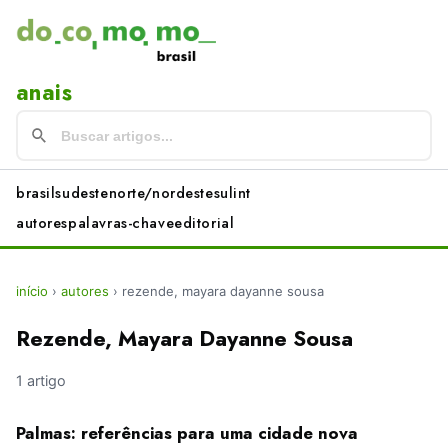
anais
brasil
sudeste
norte/nordeste
sul
int
autores
palavras-chave
editorial
início
›
autores
›
rezende, mayara dayanne sousa
Rezende, Mayara Dayanne Sousa
1 artigo
Palmas: referências para uma cidade nova