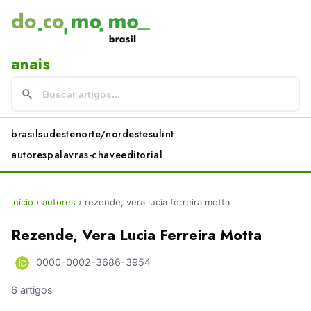
anais
brasil
sudeste
norte/nordeste
sul
int
autores
palavras-chave
editorial
início
›
autores
›
rezende, vera lucia ferreira motta
Rezende, Vera Lucia Ferreira Motta
0000-0002-3686-3954
6 artigos