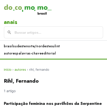
anais
brasil
sudeste
norte/nordeste
sul
int
autores
palavras-chave
editorial
início
›
autores
›
rihl, fernando
Rihl, Fernando
1 artigo
Participação feminina nos pavilhões da Serpentine