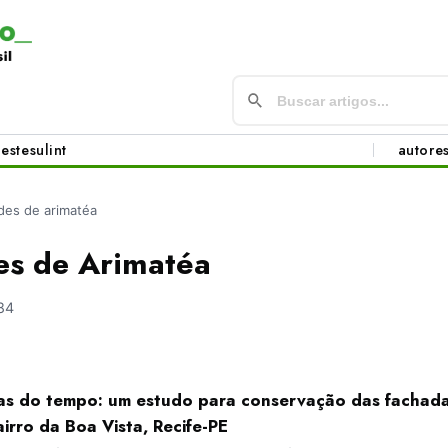
este
sul
int
autore
des de arimatéa
es de Arimatéa
84
as do tempo: um estudo para conservação das fachadas
irro da Boa Vista, Recife-PE