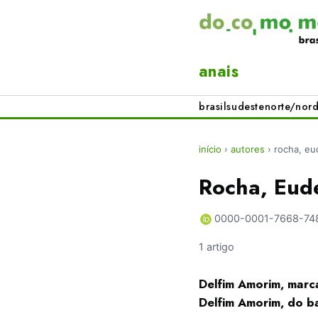
anais
brasil
sudeste
norte/nord
início
›
autores
›
rocha, eu
Rocha, Eud
0000-0001-7668-74
1 artigo
Delfim Amorim, marc
Delfim Amorim, do ba