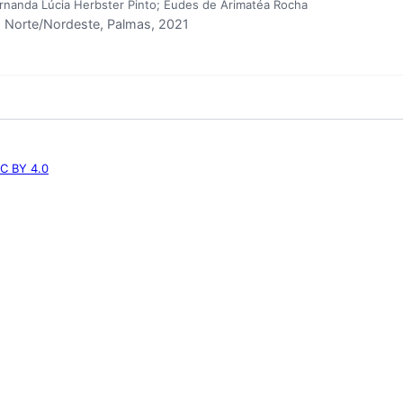
ernanda Lúcia Herbster Pinto; Eudes de Arimatéa Rocha
Norte/Nordeste, Palmas, 2021
C BY 4.0