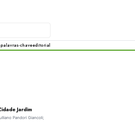
s
palavras-chave
editorial
Cidade Jardim
liano Pandori Giancoli;