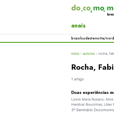
anais
brasil
sudeste
norte/nord
início
›
autores
›
rocha, fab
Rocha, Fabi
1 artigo
Duas experiências mo
Lizete Maria Rubano; Aline
Hamílcar Boucinhas; Lilia
3º Seminário Docomomo 