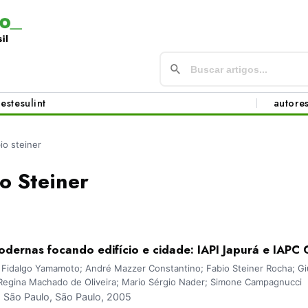
este
sul
int
autore
io steiner
o Steiner
dernas focando edifício e cidade: IAPI Japurá e IAPC 
 Fidalgo Yamamoto; André Mazzer Constantino; Fabio Steiner Rocha; Giul
n Regina Machado de Oliveira; Mario Sérgio Nader; Simone Campagnucci
São Paulo, São Paulo, 2005