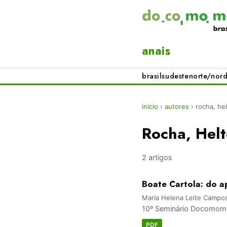
anais
brasil
sudeste
norte/nord
início
›
autores
›
rocha, he
Rocha, Hel
2 artigos
Boate Cartola: do 
Maria Helena Leite Campos
10º Seminário Docomomo
PDF