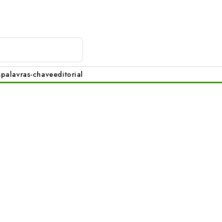
s
palavras-chave
editorial