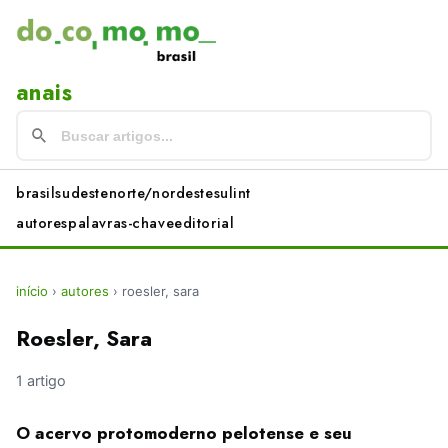
anais
brasil
sudeste
norte/nordeste
sul
int
autores
palavras-chave
editorial
início
›
autores
›
roesler, sara
Roesler, Sara
1 artigo
O acervo protomoderno pelotense e seu