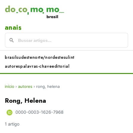
anais
brasil
sudeste
norte/nordeste
sul
int
autores
palavras-chave
editorial
início
›
autores
›
rong, helena
Rong, Helena
0000-0003-1626-7968
1 artigo