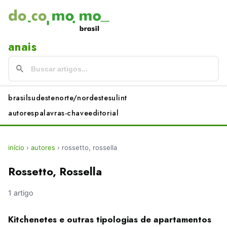
anais
brasil
sudeste
norte/nordeste
sul
int
autores
palavras-chave
editorial
início
›
autores
›
rossetto, rossella
Rossetto, Rossella
1 artigo
Kitchenetes e outras tipologias de apartamentos