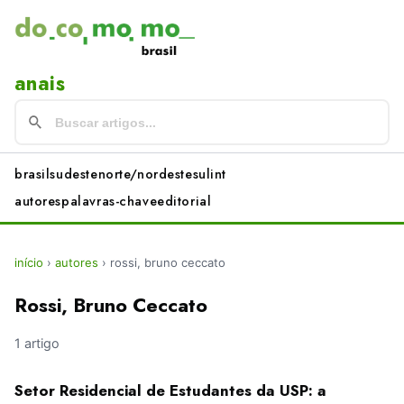
anais
brasil
sudeste
norte/nordeste
sul
int
autores
palavras-chave
editorial
início
›
autores
›
rossi, bruno ceccato
Rossi, Bruno Ceccato
1 artigo
Setor Residencial de Estudantes da USP: a