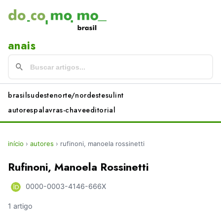
anais
brasil
sudeste
norte/nordeste
sul
int
autores
palavras-chave
editorial
início
›
autores
›
rufinoni, manoela rossinetti
Rufinoni, Manoela Rossinetti
0000-0003-4146-666X
1 artigo