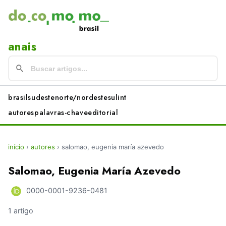
anais
brasil
sudeste
norte/nordeste
sul
int
autores
palavras-chave
editorial
início
›
autores
›
salomao, eugenia maría azevedo
Salomao, Eugenia María Azevedo
0000-0001-9236-0481
1 artigo