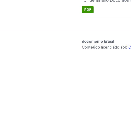
15º Seminário Docomomo 
PDF
docomomo brasil
Conteúdo licenciado sob
C