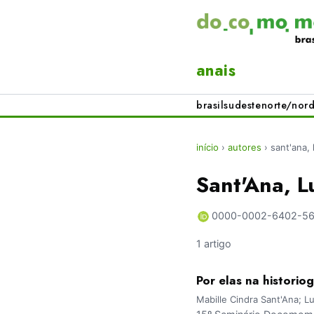
anais
brasil
sudeste
norte/nord
início
›
autores
›
sant'ana, 
Sant'Ana, L
0000-0002-6402-5
1 artigo
Por elas na historio
Mabille Cindra Sant'Ana; Lui