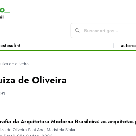
este
sul
int
autore
luiza de oliveira
uiza de Oliveira
691
grafia da Arquitetura Moderna Brasileira: as arquitetas 
za de Oliveira Sant'Ana; Maristela Siolari