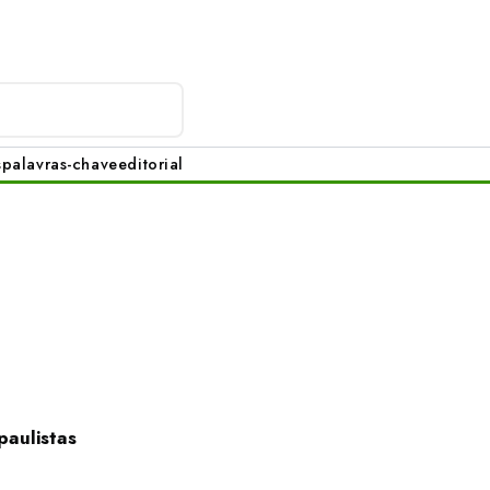
s
palavras-chave
editorial
paulistas