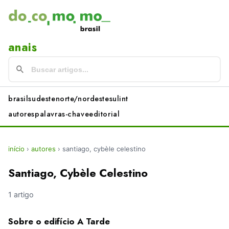
anais
brasil
sudeste
norte/nordeste
sul
int
autores
palavras-chave
editorial
início
›
autores
›
santiago, cybèle celestino
Santiago, Cybèle Celestino
1 artigo
Sobre o edifício A Tarde