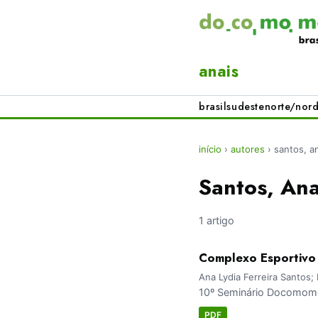
anais
brasil
sudeste
norte/nord
início
›
autores
›
santos, an
Santos, Ana
1 artigo
Complexo Esportivo 
Ana Lydia Ferreira Santos;
10º Seminário Docomomo
PDF