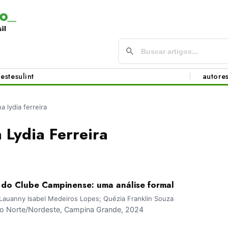
este
sul
int
autore
a lydia ferreira
 Lydia Ferreira
do Clube Campinense: uma análise formal
 Lauanny Isabel Medeiros Lopes; Quézia Franklin Souza
 Norte/Nordeste, Campina Grande, 2024