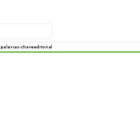
s
palavras-chave
editorial