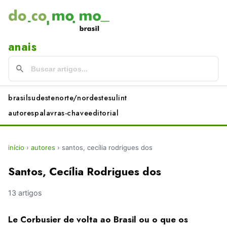
anais
brasil
sudeste
norte/nordeste
sul
int
autores
palavras-chave
editorial
início
›
autores
›
santos, cecília rodrigues dos
Santos, Cecília Rodrigues dos
13 artigos
Le Corbusier de volta ao Brasil ou o que os