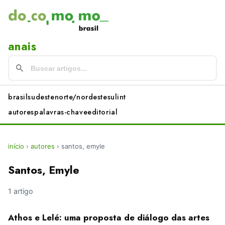
anais
brasil
sudeste
norte/nordeste
sul
int
autores
palavras-chave
editorial
início
›
autores
›
santos, emyle
Santos, Emyle
1 artigo
Athos e Lelé: uma proposta de diálogo das artes