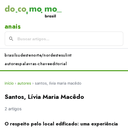
anais
brasil
sudeste
norte/nordeste
sul
int
autores
palavras-chave
editorial
início
›
autores
›
santos, lívia maria macêdo
Santos, Lívia Maria Macêdo
2 artigos
O respeito pelo local edificado: uma experiência