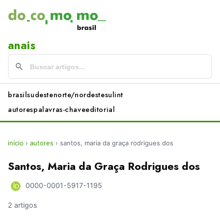
anais
brasil
sudeste
norte/nordeste
sul
int
autores
palavras-chave
editorial
início
›
autores
›
santos, maria da graça rodrigues dos
Santos, Maria da Graça Rodrigues dos
0000-0001-5917-1195
2 artigos