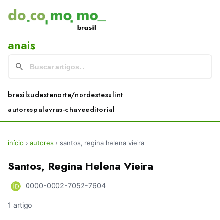
anais
brasil
sudeste
norte/nordeste
sul
int
autores
palavras-chave
editorial
início
›
autores
›
santos, regina helena vieira
Santos, Regina Helena Vieira
0000-0002-7052-7604
1 artigo