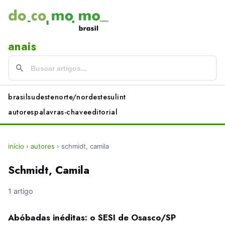
anais
brasil
sudeste
norte/nordeste
sul
int
autores
palavras-chave
editorial
início
›
autores
›
schmidt, camila
Schmidt, Camila
1 artigo
Abóbadas inéditas: o SESI de Osasco/SP