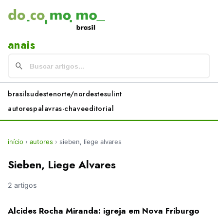
anais
brasil
sudeste
norte/nordeste
sul
int
autores
palavras-chave
editorial
início
›
autores
›
sieben, liege alvares
Sieben, Liege Alvares
2 artigos
Alcides Rocha Miranda: igreja em Nova Friburgo