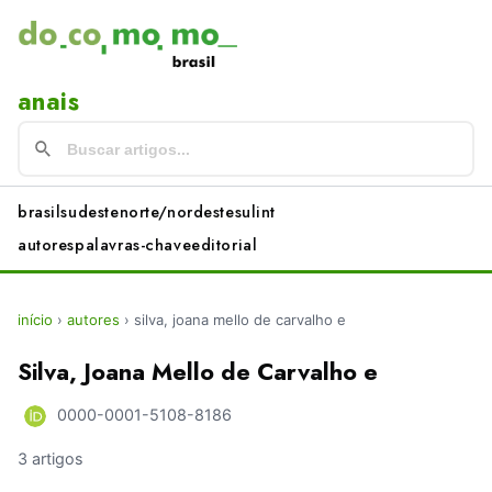
anais
brasil
sudeste
norte/nordeste
sul
int
autores
palavras-chave
editorial
início
›
autores
›
silva, joana mello de carvalho e
Silva, Joana Mello de Carvalho e
0000-0001-5108-8186
3 artigos