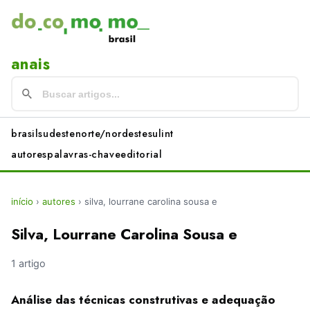
anais
brasil
sudeste
norte/nordeste
sul
int
autores
palavras-chave
editorial
início
›
autores
›
silva, lourrane carolina sousa e
Silva, Lourrane Carolina Sousa e
1 artigo
Análise das técnicas construtivas e adequação