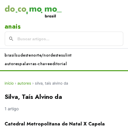
anais
brasil
sudeste
norte/nordeste
sul
int
autores
palavras-chave
editorial
início
›
autores
›
silva, taís alvino da
Silva, Taís Alvino da
1 artigo
Catedral Metropolitana de Natal X Capela