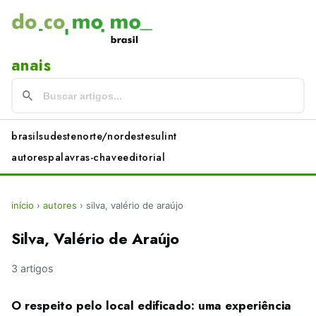
anais
brasil
sudeste
norte/nordeste
sul
int
autores
palavras-chave
editorial
início
›
autores
›
silva, valério de araújo
Silva, Valério de Araújo
3 artigos
O respeito pelo local edificado: uma experiência