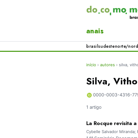
anais
brasil
sudeste
norte/nord
início
›
autores
›
silva, vit
Silva, Vith
0000-0003-4316-77
1 artigo
La Rocque revisita a 
Cybelle Salvador Miranda; 