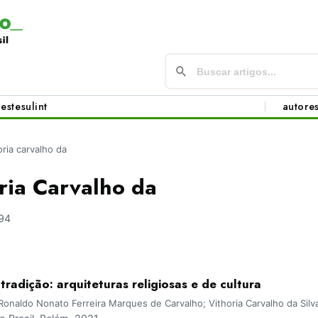
este
sul
int
autore
horia carvalho da
oria Carvalho da
94
tradição: arquiteturas religiosas e de cultura
Ronaldo Nonato Ferreira Marques de Carvalho; Vithoria Carvalho da Silv