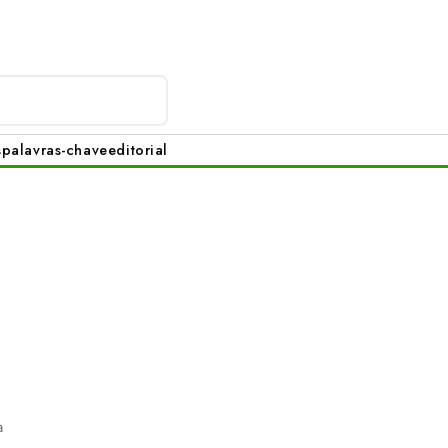
s
palavras-chave
editorial
a