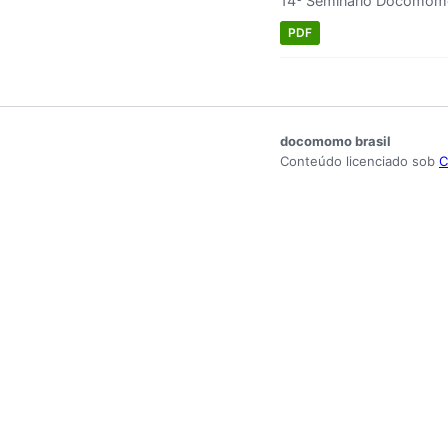
14º Seminário Docomomo
PDF
docomomo brasil
Conteúdo licenciado sob
C