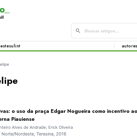
este
sul
int
autore
felipe
elipe
tivas: o uso da praça Edgar Nogueira como incentivo a
rna Piauiense
nteiro Alves de Andrade; Erick Oliveira
Norte/Nordeste, Teresina, 2016