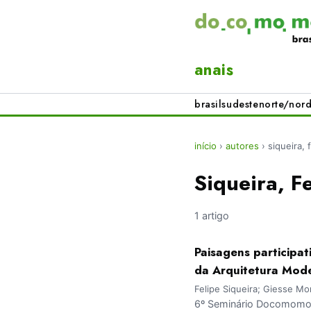
anais
brasil
sudeste
norte/nord
início
›
autores
›
siqueira, 
Siqueira, F
1 artigo
Paisagens participa
da Arquitetura Mode
Felipe Siqueira; Giesse Mo
6º Seminário Docomomo 