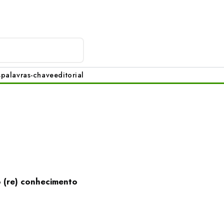
s
palavras-chave
editorial
o (re) conhecimento