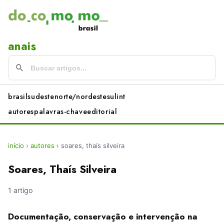
anais
brasil
sudeste
norte/nordeste
sul
int
autores
palavras-chave
editorial
início
›
autores
›
soares, thaís silveira
Soares, Thaís Silveira
1 artigo
Documentação, conservação e intervenção na