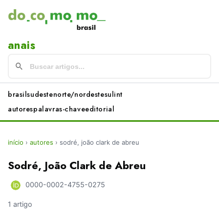
anais
brasil
sudeste
norte/nordeste
sul
int
autores
palavras-chave
editorial
início
›
autores
›
sodré, joão clark de abreu
Sodré, João Clark de Abreu
0000-0002-4755-0275
1 artigo