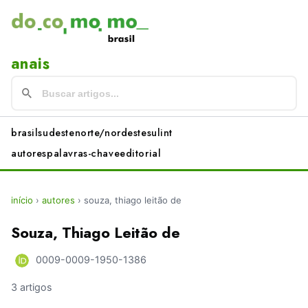
anais
brasil
sudeste
norte/nordeste
sul
int
autores
palavras-chave
editorial
início
›
autores
›
souza, thiago leitão de
Souza, Thiago Leitão de
0009-0009-1950-1386
3 artigos