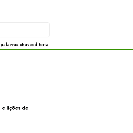
s
palavras-chave
editorial
 e lições de