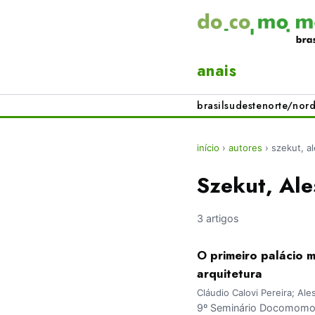
anais
brasil
sudeste
norte/nord
início
›
autores
›
szekut, a
Szekut, Al
3 artigos
O primeiro palácio 
arquitetura
Cláudio Calovi Pereira; A
9º Seminário Docomomo Br