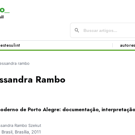
este
sul
int
autore
lessandra rambo
essandra Rambo
moderno de Porto Alegre: documentação, interpretação
lessandra Rambo Szekut
asil, Brasília, 2011