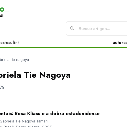
este
sul
int
autore
briela tie nagoya
briela Tie Nagoya
79
ntais: Rosa Kliass e a dobra estadunidense
 Gabriela Tie Nagoya Tamari