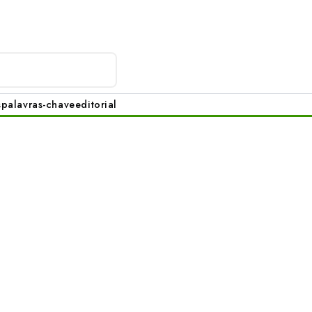
s
palavras-chave
editorial