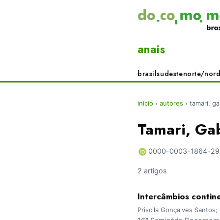
anais
brasil
sudeste
norte/nord
início
›
autores
›
tamari, ga
Tamari, Ga
0000-0003-1864-29
2 artigos
Intercâmbios contine
Priscila Gonçalves Santos;