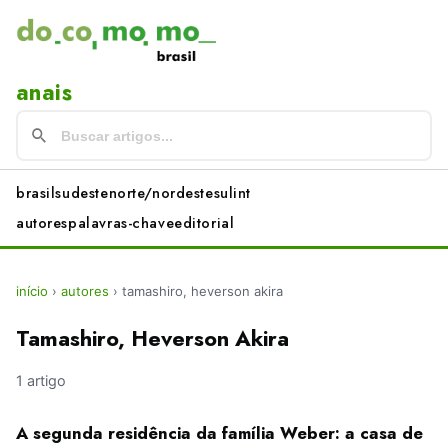
anais
brasil
sudeste
norte/nordeste
sul
int
autores
palavras-chave
editorial
início
›
autores
›
tamashiro, heverson akira
Tamashiro, Heverson Akira
1 artigo
A segunda residência da família Weber: a casa de