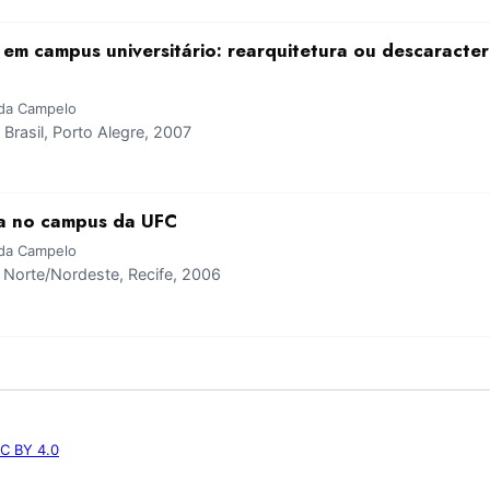
em campus universitário: rearquitetura ou descaracte
gda Campelo
rasil, Porto Alegre, 2007
a no campus da UFC
gda Campelo
Norte/Nordeste, Recife, 2006
C BY 4.0