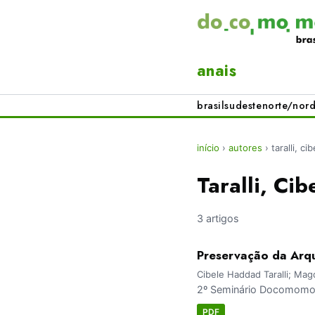
anais
brasil
sudeste
norte/nord
início
›
autores
›
taralli, c
Taralli, Ci
3 artigos
Preservação da Arqu
Cibele Haddad Taralli; Ma
2º Seminário Docomomo 
PDF