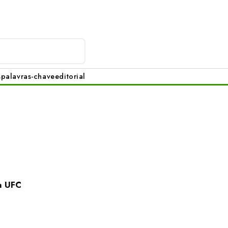
s
palavras-chave
editorial
a UFC