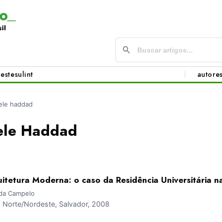
este
sul
int
autore
ibele haddad
bele Haddad
itetura Moderna: o caso da Residência Universitária n
gda Campelo
Norte/Nordeste, Salvador, 2008