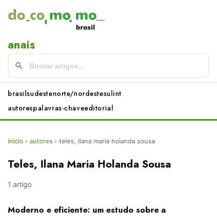
anais
brasil
sudeste
norte/nordeste
sul
int
autores
palavras-chave
editorial
início
›
autores
›
teles, ilana maria holanda sousa
Teles, Ilana Maria Holanda Sousa
1 artigo
Moderno e eficiente: um estudo sobre a