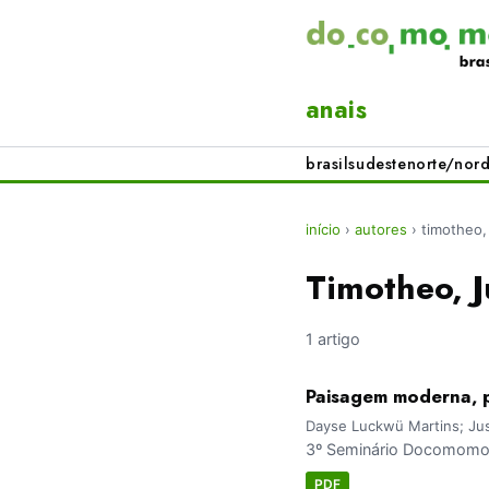
anais
brasil
sudeste
norte/nord
início
›
autores
›
timotheo,
Timotheo, J
1 artigo
Paisagem moderna, p
Dayse Luckwü Martins; Jus
3º Seminário Docomomo 
PDF