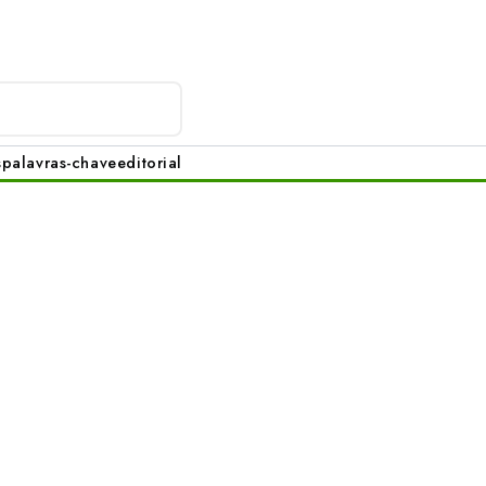
s
palavras-chave
editorial