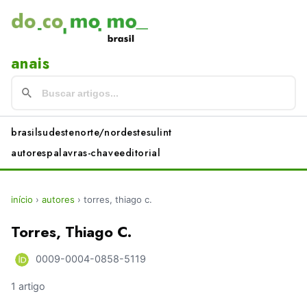
anais
brasil
sudeste
norte/nordeste
sul
int
autores
palavras-chave
editorial
início
›
autores
›
torres, thiago c.
Torres, Thiago C.
0009-0004-0858-5119
1 artigo