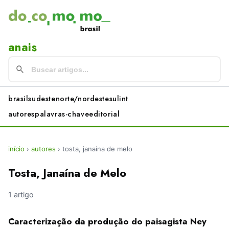
anais
brasil
sudeste
norte/nordeste
sul
int
autores
palavras-chave
editorial
início
›
autores
›
tosta, janaína de melo
Tosta, Janaína de Melo
1 artigo
Caracterização da produção do paisagista Ney