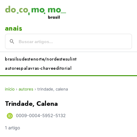
anais
brasil
sudeste
norte/nordeste
sul
int
autores
palavras-chave
editorial
início
›
autores
›
trindade, calena
Trindade, Calena
0009-0004-5952-5132
1 artigo