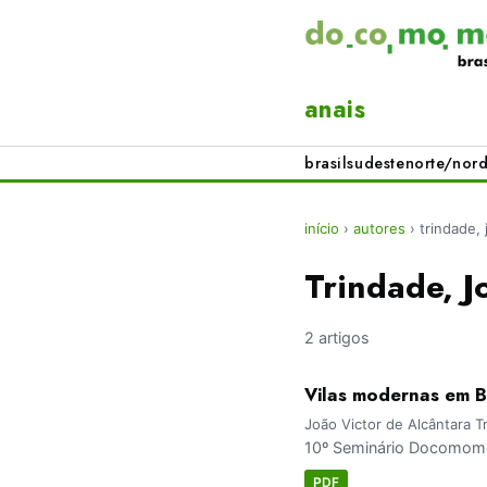
anais
brasil
sudeste
norte/nord
início
›
autores
›
trindade, 
Trindade, J
2 artigos
Vilas modernas em B
João Victor de Alcântara 
10º Seminário Docomomo
PDF