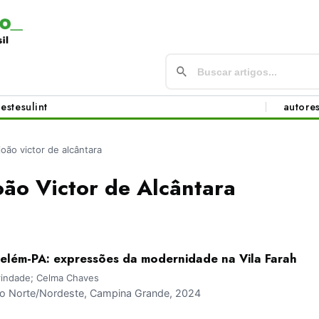
este
sul
int
autore
joão victor de alcântara
oão Victor de Alcântara
elém-PA: expressões da modernidade na Vila Farah
Trindade; Celma Chaves
 Norte/Nordeste, Campina Grande, 2024