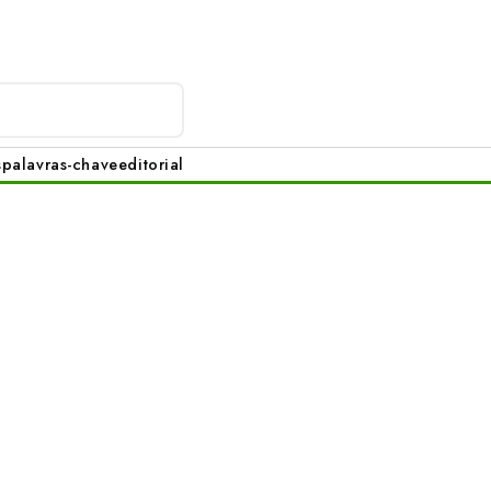
s
palavras-chave
editorial