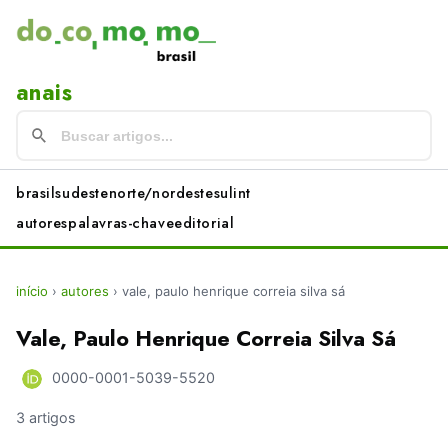
anais
brasil
sudeste
norte/nordeste
sul
int
autores
palavras-chave
editorial
início
›
autores
›
vale, paulo henrique correia silva sá
Vale, Paulo Henrique Correia Silva Sá
0000-0001-5039-5520
3 artigos