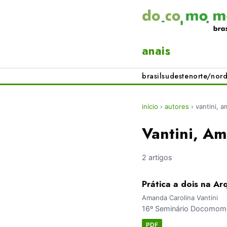
anais
brasil
sudeste
norte/nord
início
›
autores
›
vantini, 
Vantini, A
2 artigos
Prática a dois na A
Amanda Carolina Vantini
16º Seminário Docomomo 
PDF