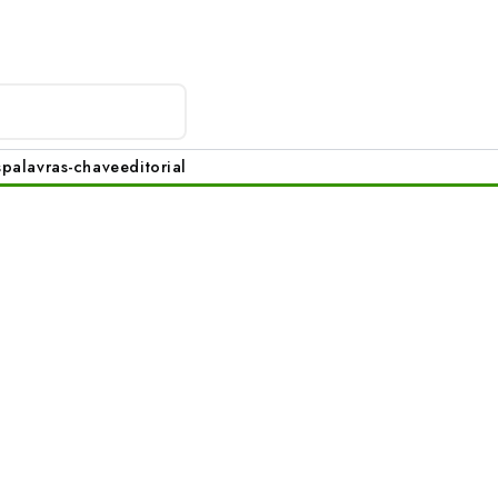
s
palavras-chave
editorial