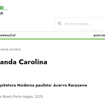
este
sul
int
autore
amanda carolina
manda Carolina
rquitetura Moderna paulista: Acervo Karazawa
Brasil, Porto Alegre, 2025