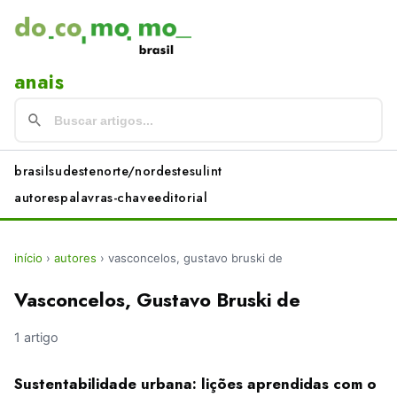
anais
brasil
sudeste
norte/nordeste
sul
int
autores
palavras-chave
editorial
início
›
autores
›
vasconcelos, gustavo bruski de
Vasconcelos, Gustavo Bruski de
1 artigo
Sustentabilidade urbana: lições aprendidas com o