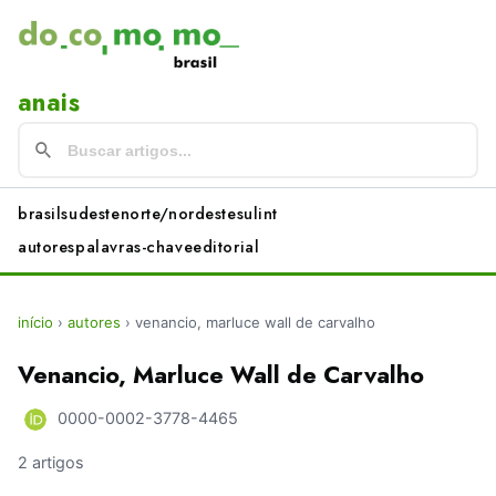
anais
brasil
sudeste
norte/nordeste
sul
int
autores
palavras-chave
editorial
início
›
autores
›
venancio, marluce wall de carvalho
Venancio, Marluce Wall de Carvalho
0000-0002-3778-4465
2 artigos