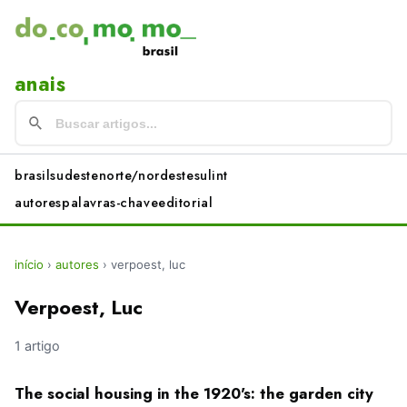
anais
brasil
sudeste
norte/nordeste
sul
int
autores
palavras-chave
editorial
início
›
autores
›
verpoest, luc
Verpoest, Luc
1 artigo
The social housing in the 1920's: the garden city